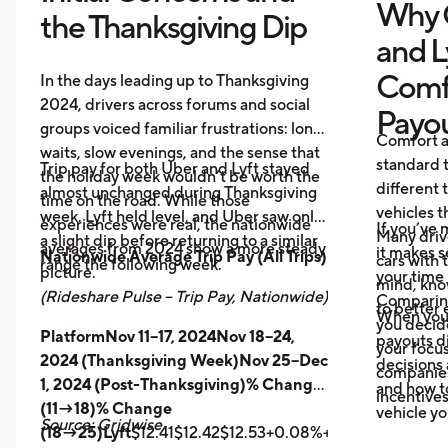
Why 
the Thanksgiving Dip
and L
Comf
In the days leading up to Thanksgiving
2024, drivers across forums and social
Payo
groups voiced familiar frustrations: long
Comfort a
waits, slow evenings, and the sense that
standard t
Trip pay for both Uber and Lyft stayed
the holiday week wouldn’t be worth the
different 
almost unchanged during Thanksgiving
time on the road. While those
vehicles t
week. Lyft held level, and Uber saw only
experiences were real, the nationwide
If you’ve 
Many driv
a slight dip before returning to a similar
averages from 2024 show a more steady
it makes 
Nationwide Average Trip Pay (All Trips)
cars with
range the following week.
picture.
your time 
mind, kno
(Rideshare Pulse – Trip Pay, Nationwide)
Comparing
to better 
When you
you decid
PlatformNov 11–17, 2024Nov 18–24,
payouts d
your focus
2024 (Thanksgiving Week)Nov 25–Dec
decisions 
companies 
1, 2024 (Post-Thanksgiving)% Change
and how t
incentives
(11→18)% Change
vehicle yo
Source: Gridwise
(18→25)Lyft
$12.41$12.42$12.53+0.08%+0.89%
Uber
$14.