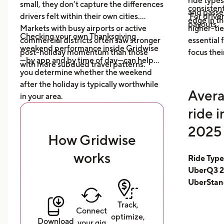
ride type
small, they don’t capture the differences
consistent
and pass
drivers felt within their own cities.
For driver
edge in t
payouts.
Markets with busy airports or active
higher-tie
Checking your own Thanksgiving
commercial districts often saw stronger
essential
weekend performance inside Gridwise
post-holiday momentum than those
focus thei
—by app and by time of day—can help
with more subdued travel patterns.
you determine whether the weekend
after the holiday is typically worthwhile
Avera
in your area.
ride 
2025 
How Gridwise
works
Ride Typ
UberQ3 2
UberStan
Track,
Connect
optimize,
Download
your gig