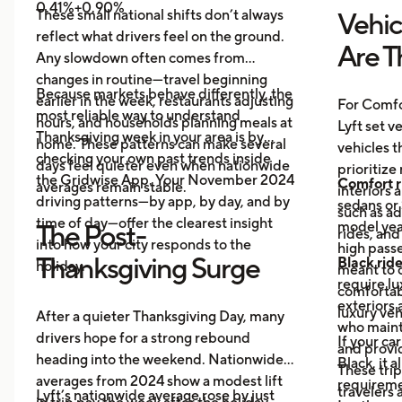
0.41%+0.90%
These small national shifts don’t always
Vehic
reflect what drivers feel on the ground.
Are T
Any slowdown often comes from
changes in routine—travel beginning
Because markets behave differently, the
earlier in the week, restaurants adjusting
For Comfo
most reliable way to understand
hours, and households planning meals at
Lyft set v
Thanksgiving week in your area is by
home. These patterns can make several
vehicles t
checking your own past trends inside
days feel quieter even when nationwide
prioritize
the Gridwise App. Your November 2024
Comfort r
averages remain stable.
interiors 
driving patterns—by app, by day, and by
sedans or 
such as a
time of day—offer the clearest insight
model year
The Post-
rides, and
into how your city responds to the
high passe
Thanksgiving Surge
Black rid
holiday.
meant to o
require l
comfortabl
exteriors 
luxury veh
After a quieter Thanksgiving Day, many
who maint
drivers hope for a strong rebound
If your ca
and provid
heading into the weekend. Nationwide
Black, it 
These trip
averages from 2024 show a modest lift
requireme
travelers
Lyft’s nationwide average rose by just