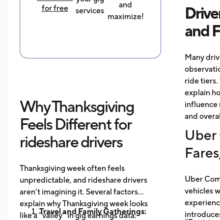
and
for free
Drive
services
maximize!
and 
Many driv
observati
ride tiers.
explain h
Why Thanksgiving
influence 
and overal
Feels Different for
Uber 
rideshare drivers
Fares
Thanksgiving week often feels
Uber Comf
unpredictable, and rideshare drivers
vehicles 
aren’t imagining it. Several factors
experience
explain why Thanksgiving week looks
Travel and Family Gatherings:
introduce
like a “valley” in gig earnings data: