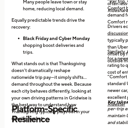
“Per trip,
Many people leave town or stay
often les
Comfort b
home, reducing local demand.
Rideshar
demand fo
Home Cooking:
Food Delivery
Equally predictable trends drive the
Comfort r
Orders Dip as More Families
Drivers ec
recovery:
Prepare Meals at Home
discussio
Business Closures:
Black Friday and Cyber Monday
Fewer rides to
typically
offices, bars, and events during the
shopping boost deliveries and
than UberX
Similarly,
holiday itself.
trips.
offset by 
for a newe
Return travel
fills airport routes
outside m
What stands out is that Thanksgiving
rating to 
again.
doesn’t dramatically reshape
cost of en
Post-holiday fatigue
drives more
“Comfort 
nationwide trip pay—it simply shifts
food delivery orders.
standard U
demand throughout the week. Because
newer car,
each city behaves differently, looking at
excellent
your own driving patterns in Gridwise is
Key take
Ridester
the best way to understand how
Platform-Specific
per-trip e
Thanksgiving typically plays out in your
maintain 
Resilience
specific market.
and stabil