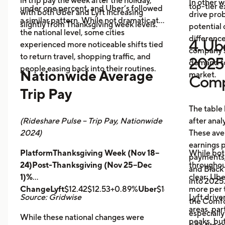
in trip pay the week after the holiday,
In other w
top-tier 
under one percent, and Uber’s followed
with both Uber and Lyft increasing
drive prob
a similar pattern. While not dramatic at
slightly from Thanksgiving week levels.
potential 
the national level, some cities
differenc
4. Ube
experienced more noticeable shifts tied
company s
to return travel, shopping traffic, and
2025 
demand fo
people easing back into their routines.
Nationwide Average
market.
Comp
Trip Pay
The table
(Rideshare Pulse – Trip Pay, Nationwide
after anal
2024)
These ave
earnings pe
PlatformThanksgiving Week (Nov 18–
While bot
payments,
24)Post-Thanksgiving (Nov 25–Dec
throughout
and Black
1)%
clear: Ube
into 2025
ChangeLyft
$12.42$12.53+0.89%
Uber
$14.43$14.56+0.9
more per t
Source: Gridwise
Lyft drive
the Comfor
areas, par
especially
While these national changes were
peaks, bu