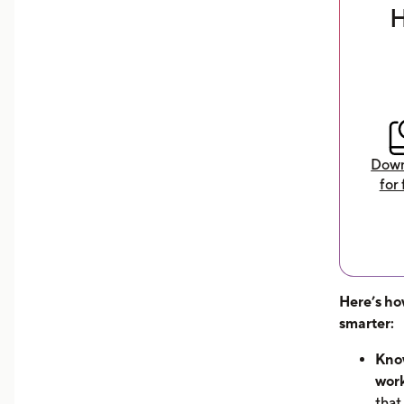
H
Download Now
Down
for 
Here’s ho
smarter:
Know
work
that